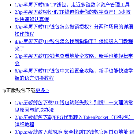
1
[tp苹果下载]
fik TP钱包，走近多链数字资产管理工具
2
[tp苹果下载]
别让假TP钱包偷走你的数字资产！3步教
你快速辨认真假
3
[tp苹果下载]
TP钱包怎么撤销授权？分两种场景的详细
操作教程
4
[tp苹果下载]
TP钱包怎么找到狗狗币？保姆级入门教程
来了
5
[tp苹果下载]
TP钱包查看地址全攻略，新手也能轻松学
会
6
[tp苹果下载]
TP钱包中文设置全攻略，新手也能快速掌
握的语言切换教程
tp正版钱包下载
更多 >
1
[tp正版钱包下载]
TP钱包转账失败？别慌！一文理清常
见原因与解决办法
2
[tp正版钱包下载]
FEG代币转入TokenPocket（TP钱包）
详细教程
3
[tp正版钱包下载]
如何安全找到TP钱包官网首页地址 避