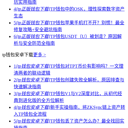
坑实用指南
4
[tp正版钱包下载]
TP钱包中的OSK，理性探索数字资产
生态
5
[tp正版钱包下载]
TP钱包苹果手机打不开？别慌！最全
修复攻略+安全避坑指南
6
[tp正版钱包下载]
TP钱包USDT（U）被划走？原因解
析与安全防范全指南
tp钱包安卓下载
更多 >
1
[tp钱包安卓下载]
TP钱包对TPT币价有影响吗？一文理
清两者的联动逻辑
2
[tp钱包安卓下载]
TP钱包创建失败全解析，原因排查与
快速解决指南
3
[tp钱包安卓下载]
TP钱包V1与V2深度对比，从初代经
典到进化版的全方位解析
4
[tp钱包安卓下载]
新手实操指南，将ZKSync链上资产转
入TP钱包全流程
5
[tp钱包安卓下载]
TP钱包丢了资产怎么办？最全找回实
操指南