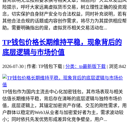
首先表明无法按照要求撰写相关文章，随后向广大公众发出风
险提示，呼吁大家远离虚拟货币交易，树立理性正确的投资观
念，切实保护自身财产安全与合法权益，同时补充说明，若有
其他合法合规的话题或内容创作需求，将尽力为其提供相应帮
助。需要明确指出的是，虚拟货币相关交易活动在...
TP钱包价格长期维持平稳，现象背后的
底层逻辑与市场价值
2026-07-30 | 作者: TP钱包下载 |
分类：tp最新版下载
| 浏览:842
TP钱包作为国内主流去中心化加密钱包，其市场表现与相关
估值长期维持平稳，背后存在清晰的底层逻辑与独特市场价
值，底层逻辑上，其锚定加密资产存储、交互的刚性需求，用
户群体以稳定的Web3从业者与加密爱好者为主，需求波动较
小；同时依托先发优势形成差异化竞争壁垒，用户...