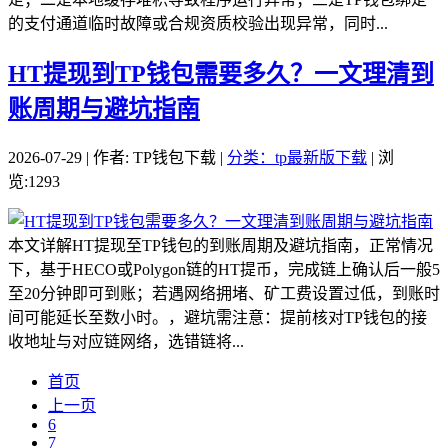
的支付通道临时故障或合规资质校验出现异常，同时...
HT提现到TP钱包需要多久？一文理清到
账周期与避坑指南
2026-07-29 | 作者: TP钱包下载 |
分类：tp最新版下载
| 浏
览:1293
本文详解HT提现至TP钱包的到账周期及避坑指南，正常情况
下，基于HECO或Polygon链的HT提币，完成链上确认后一般5
至20分钟即可到账；若遇网络拥堵、矿工费设置过低，到账时
间可能延长至数小时。，避坑需注意：提前核对TP钱包的接
收地址与对应链网络，选错链将...
首页
上一页
6
7