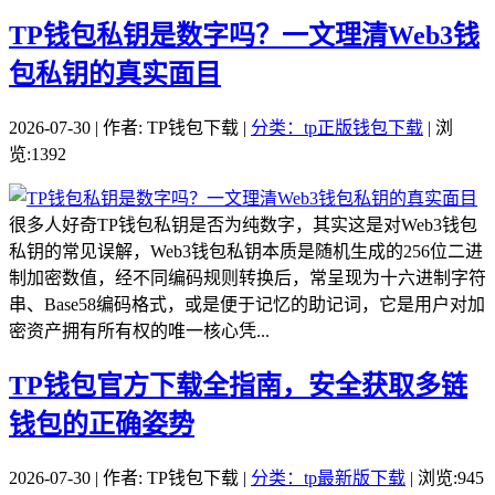
TP钱包私钥是数字吗？一文理清Web3钱
包私钥的真实面目
2026-07-30 | 作者: TP钱包下载 |
分类：tp正版钱包下载
| 浏
览:1392
很多人好奇TP钱包私钥是否为纯数字，其实这是对Web3钱包
私钥的常见误解，Web3钱包私钥本质是随机生成的256位二进
制加密数值，经不同编码规则转换后，常呈现为十六进制字符
串、Base58编码格式，或是便于记忆的助记词，它是用户对加
密资产拥有所有权的唯一核心凭...
TP钱包官方下载全指南，安全获取多链
钱包的正确姿势
2026-07-30 | 作者: TP钱包下载 |
分类：tp最新版下载
| 浏览:945