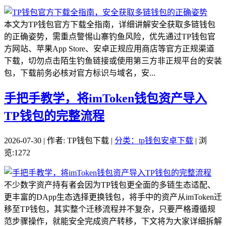
本文为TP钱包官方下载全指南，详细讲解安全获取多链钱包
的正确姿势，需重点警惕山寨钓鱼风险，优先通过TP钱包官
方网站、苹果App Store、安卓正规应用商店等官方正规渠道
下载，切勿点击陌生钓鱼链接或使用第三方非正规平台的安装
包，下载前务必核对官方标识与域名，安...
手把手教学，将imToken钱包资产导入
TP钱包的完整流程
2026-07-30 | 作者: TP钱包下载 |
分类：tp钱包安卓下载
| 浏
览:1272
不少数字资产持有者会因为TP钱包更全面的多链生态适配、
更丰富的DApp生态选择更换钱包，将手中的资产从imToken迁
移至TP钱包，其实整个迁移流程并不复杂，只要严格遵循规
范步骤操作，就能安全完成资产转移，下文将为大家详细拆解