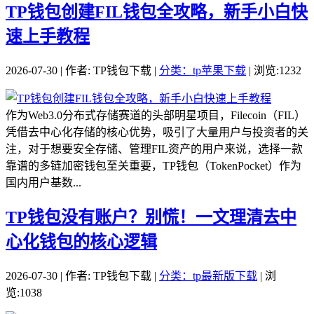
TP钱包创建FIL钱包全攻略，新手小白快
速上手教程
2026-07-30 | 作者: TP钱包下载 |
分类：tp苹果下载
| 浏览:1232
作为Web3.0分布式存储赛道的头部明星项目，Filecoin（FIL）
凭借去中心化存储的核心优势，吸引了大量用户与投资者的关
注，对于想要安全存储、管理FIL资产的用户来说，选择一款
靠谱的多链加密钱包至关重要，TP钱包（TokenPocket）作为
国内用户基数...
TP钱包没有账户？别慌！一文理清去中
心化钱包的核心逻辑
2026-07-30 | 作者: TP钱包下载 |
分类：tp最新版下载
| 浏
览:1038