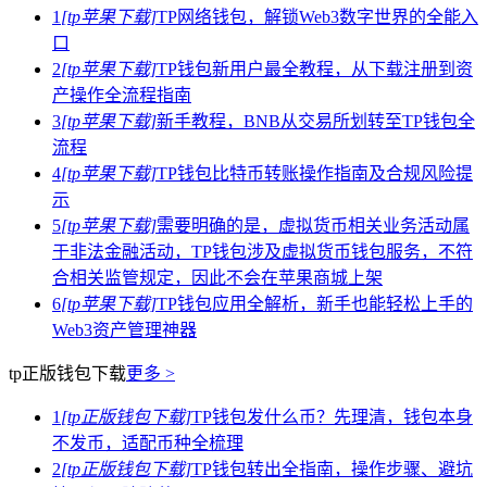
1
[tp苹果下载]
TP网络钱包，解锁Web3数字世界的全能入
口
2
[tp苹果下载]
TP钱包新用户最全教程，从下载注册到资
产操作全流程指南
3
[tp苹果下载]
新手教程，BNB从交易所划转至TP钱包全
流程
4
[tp苹果下载]
TP钱包比特币转账操作指南及合规风险提
示
5
[tp苹果下载]
需要明确的是，虚拟货币相关业务活动属
于非法金融活动，TP钱包涉及虚拟货币钱包服务，不符
合相关监管规定，因此不会在苹果商城上架
6
[tp苹果下载]
TP钱包应用全解析，新手也能轻松上手的
Web3资产管理神器
tp正版钱包下载
更多 >
1
[tp正版钱包下载]
TP钱包发什么币？先理清，钱包本身
不发币，适配币种全梳理
2
[tp正版钱包下载]
TP钱包转出全指南，操作步骤、避坑