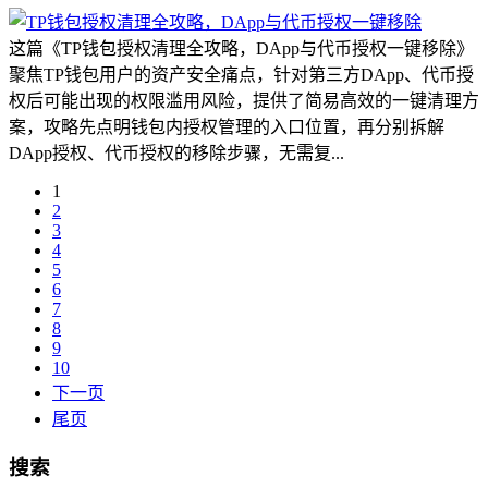
这篇《TP钱包授权清理全攻略，DApp与代币授权一键移除》
聚焦TP钱包用户的资产安全痛点，针对第三方DApp、代币授
权后可能出现的权限滥用风险，提供了简易高效的一键清理方
案，攻略先点明钱包内授权管理的入口位置，再分别拆解
DApp授权、代币授权的移除步骤，无需复...
1
2
3
4
5
6
7
8
9
10
下一页
尾页
搜索