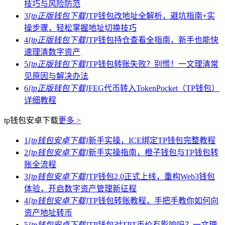
技巧与风险防范
3
[tp正版钱包下载]
TP钱包改地址全解析，避坑指南+实
操步骤，轻松掌握地址切换技巧
4
[tp正版钱包下载]
TP钱包持仓查看全指南，新手也能快
速理清数字资产
5
[tp正版钱包下载]
TP钱包转账失败？别慌！一文理清常
见原因与解决办法
6
[tp正版钱包下载]
FEG代币转入TokenPocket（TP钱包）
详细教程
tp钱包安卓下载
更多 >
1
[tp钱包安卓下载]
新手实操，ICE绑定TP钱包完整教程
2
[tp钱包安卓下载]
新手实操指南，橙子钱包与TP钱包转
账全流程
3
[tp钱包安卓下载]
TP钱包2.0正式上线，重构Web3钱包
体验，开启数字资产管理新征程
4
[tp钱包安卓下载]
TP钱包转账教程，手把手教你如何向
资产地址转币
5
[tp钱包安卓下载]
TP钱包对TPT币价有影响吗？一文理