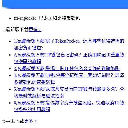
tokenpocket | 以太坊和比特币钱包
tp最新版下载
更多 >
1
[tp最新版下载]
除了TokenPocket，还有哪些值得选择的
加密货币钱包？
2
[tp最新版下载]
TP钱包忘记密码？正确用助记词重置钱
包密码的教程
3
[tp最新版下载]
警惕！借TP钱包名义实施的诈骗陷阱
4
[tp最新版下载]
TP钱包每个链都有一套助记词吗？理清
多链钱包的密钥逻辑
5
[tp最新版下载]
从抹茶交易所向TP钱包转账要多久？全
场景时效解析与避坑指南
6
[tp最新版下载]
警惕数字资产被盗风险，快速取消TP钱
包授权的实用教程
tp苹果下载
更多 >