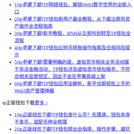
1
[tp苹果下载]
TP网络钱包，解锁Web3数字世界的全能入
口
2
[tp苹果下载]
TP钱包新用户最全教程，从下载注册到资
产操作全流程指南
3
[tp苹果下载]
新手教程，BNB从交易所划转至TP钱包全
流程
4
[tp苹果下载]
TP钱包比特币转账操作指南及合规风险提
示
5
[tp苹果下载]
需要明确的是，虚拟货币相关业务活动属
于非法金融活动，TP钱包涉及虚拟货币钱包服务，不符
合相关监管规定，因此不会在苹果商城上架
6
[tp苹果下载]
TP钱包应用全解析，新手也能轻松上手的
Web3资产管理神器
tp正版钱包下载
更多 >
1
[tp正版钱包下载]
TP钱包发什么币？先理清，钱包本身
不发币，适配币种全梳理
2
[tp正版钱包下载]
TP钱包转出全指南，操作步骤、避坑