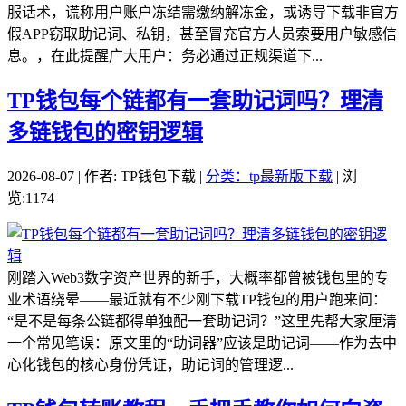
服话术，谎称用户账户冻结需缴纳解冻金，或诱导下载非官方
假APP窃取助记词、私钥，甚至冒充官方人员索要用户敏感信
息。，在此提醒广大用户：务必通过正规渠道下...
TP钱包每个链都有一套助记词吗？理清
多链钱包的密钥逻辑
2026-08-07 | 作者: TP钱包下载 |
分类：tp最新版下载
| 浏
览:1174
刚踏入Web3数字资产世界的新手，大概率都曾被钱包里的专
业术语绕晕——最近就有不少刚下载TP钱包的用户跑来问：
“是不是每条公链都得单独配一套助记词？”这里先帮大家厘清
一个常见笔误：原文里的“助词器”应该是助记词——作为去中
心化钱包的核心身份凭证，助记词的管理逻...