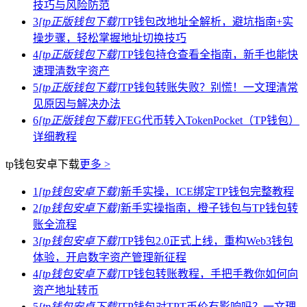
技巧与风险防范
3
[tp正版钱包下载]
TP钱包改地址全解析，避坑指南+实
操步骤，轻松掌握地址切换技巧
4
[tp正版钱包下载]
TP钱包持仓查看全指南，新手也能快
速理清数字资产
5
[tp正版钱包下载]
TP钱包转账失败？别慌！一文理清常
见原因与解决办法
6
[tp正版钱包下载]
FEG代币转入TokenPocket（TP钱包）
详细教程
tp钱包安卓下载
更多 >
1
[tp钱包安卓下载]
新手实操，ICE绑定TP钱包完整教程
2
[tp钱包安卓下载]
新手实操指南，橙子钱包与TP钱包转
账全流程
3
[tp钱包安卓下载]
TP钱包2.0正式上线，重构Web3钱包
体验，开启数字资产管理新征程
4
[tp钱包安卓下载]
TP钱包转账教程，手把手教你如何向
资产地址转币
5
[tp钱包安卓下载]
TP钱包对TPT币价有影响吗？一文理