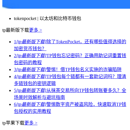
tokenpocket | 以太坊和比特币钱包
tp最新版下载
更多 >
1
[tp最新版下载]
除了TokenPocket，还有哪些值得选择的
加密货币钱包？
2
[tp最新版下载]
TP钱包忘记密码？正确用助记词重置钱
包密码的教程
3
[tp最新版下载]
警惕！借TP钱包名义实施的诈骗陷阱
4
[tp最新版下载]
TP钱包每个链都有一套助记词吗？理清
多链钱包的密钥逻辑
5
[tp最新版下载]
从抹茶交易所向TP钱包转账要多久？全
场景时效解析与避坑指南
6
[tp最新版下载]
警惕数字资产被盗风险，快速取消TP钱
包授权的实用教程
tp苹果下载
更多 >