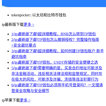
tokenpocket | 以太坊和比特币钱包
tp最新版下载
更多 >
1
[tp最新版下载]
超详细教程，BNB怎么转到TP钱包
2
[tp最新版下载]
TP钱包怎么撤销授权？完整操作指南
+安全避坑要点
3
[tp最新版下载]
超详细教程，如何创建TP钱包账户 新手
避坑指南
4
[tp最新版下载]
TP钱包，USDT存储的安全便捷之选
5
[tp最新版下载]
需要明确的是，买卖合约地址可能涉及
非法金融活动，违反相关法律法规和监管规定，同时存
在极大的风险，可能涉及诈骗、洗钱等违法犯罪行为
6
[tp最新版下载]
TP钱包必须用手机号登录吗？一文理清
登录全攻略与安全细节
tp苹果下载
更多 >