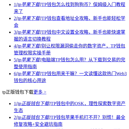
1
[tp苹果下载]
TP钱包怎么找到狗狗币？保姆级入门教程
来了
2
[tp苹果下载]
TP钱包查看地址全攻略，新手也能轻松学
会
3
[tp苹果下载]
TP钱包中文设置全攻略，新手也能快速掌
握的语言切换教程
4
[tp苹果下载]
别让权限漏洞偷走你的数字资产，TP钱包
管理权限实操手册
5
[tp苹果下载]
电脑端TP钱包怎么用？从下载到交易的完
整使用指南
6
[tp苹果下载]
TP钱包用来干嘛？一文读懂这款热门Web3
钱包的核心用途
tp正版钱包下载
更多 >
1
[tp正版钱包下载]
TP钱包中的OSK，理性探索数字资产
生态
2
[tp正版钱包下载]
TP钱包苹果手机打不开？别慌！最全
修复攻略+安全避坑指南