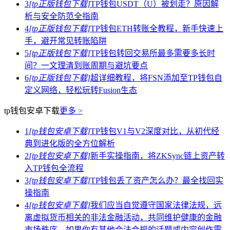
3
[tp正版钱包下载]
TP钱包USDT（U）被划走？原因解
析与安全防范全指南
4
[tp正版钱包下载]
TP钱包ETH转账全教程，新手快速上
手，避开常见转账陷阱
5
[tp正版钱包下载]
TP钱包转回交易所最多需要多长时
间？一文理清到账周期与避坑要点
6
[tp正版钱包下载]
超详细教程，将FSN添加至TP钱包自
定义网络，轻松玩转Fusion生态
tp钱包安卓下载
更多 >
1
[tp钱包安卓下载]
TP钱包V1与V2深度对比，从初代经
典到进化版的全方位解析
2
[tp钱包安卓下载]
新手实操指南，将ZKSync链上资产转
入TP钱包全流程
3
[tp钱包安卓下载]
TP钱包丢了资产怎么办？最全找回实
操指南
4
[tp钱包安卓下载]
我们应当自觉遵守国家法律法规，远
离虚拟货币相关的非法金融活动，共同维护健康的金融
市场秩序。如果你有其他合法合规的话题或内容创作需