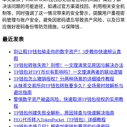
决该问题的可能途径，如通过官方渠道找回、利用相关安全机
制等，同时强调了这一情况带来的安全警示，提醒用户重视密
码管理与账户安全，避免因密码遗忘导致资产风险，以及日常
应做好密码备份等防范措施，以保障钱...
最近发表
别让假TP钱包偷走你的数字资产！3步教你快速辨认真
假
TP钱包转账失败？别慌！一文理清常见原因与解决办法
TP钱包对TPT币价有影响吗？一文理清两者的联动逻辑
TP钱包怎么撤销授权？分两种场景的详细操作教程
从抹茶交易所向TP钱包转账要多久？全场景时效解析与
避坑指南
警惕数字资产被盗风险，快速取消TP钱包授权的实用教
程
TP钱包创建失败全解析，原因排查与快速解决指南
FEG代币转入TokenPocket（TP钱包）详细教程
TP钱包市值几何？解密加密钱包赛道的价值密码