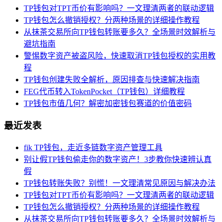
TP钱包对TPT币价有影响吗？一文理清两者的联动逻辑
TP钱包怎么撤销授权？分两种场景的详细操作教程
从抹茶交易所向TP钱包转账要多久？全场景时效解析与
避坑指南
警惕数字资产被盗风险，快速取消TP钱包授权的实用教
程
TP钱包创建失败全解析，原因排查与快速解决指南
FEG代币转入TokenPocket（TP钱包）详细教程
TP钱包市值几何？解密加密钱包赛道的价值密码
最近发表
fik TP钱包，走近多链数字资产管理工具
别让假TP钱包偷走你的数字资产！3步教你快速辨认真
假
TP钱包转账失败？别慌！一文理清常见原因与解决办法
TP钱包对TPT币价有影响吗？一文理清两者的联动逻辑
TP钱包怎么撤销授权？分两种场景的详细操作教程
从抹茶交易所向TP钱包转账要多久？全场景时效解析与