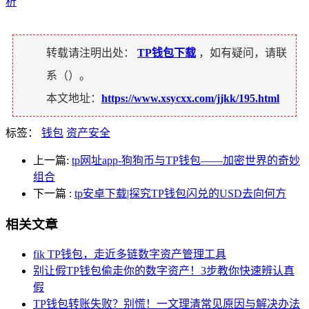
析
转载请注明出处：
TP钱包下载
，如有疑问，请联
系（
）。
本文地址：
https://www.xsycxx.com/jjkk/195.html
标签：
钱包
资产安全
上一篇:
tp网址app-狗狗币与TP钱包——加密世界的奇妙
组合
下一篇
:
tp安卓下载|探究TP钱包闪兑的USD去向何方
相关文章
fik TP钱包，走近多链数字资产管理工具
别让假TP钱包偷走你的数字资产！3步教你快速辨认真
假
TP钱包转账失败？别慌！一文理清常见原因与解决办法