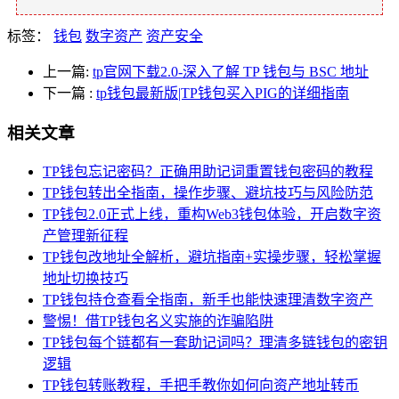
标签：
钱包
数字资产
资产安全
上一篇:
tp官网下载2.0-深入了解 TP 钱包与 BSC 地址
下一篇
:
tp钱包最新版|TP钱包买入PIG的详细指南
相关文章
TP钱包忘记密码？正确用助记词重置钱包密码的教程
TP钱包转出全指南，操作步骤、避坑技巧与风险防范
TP钱包2.0正式上线，重构Web3钱包体验，开启数字资
产管理新征程
TP钱包改地址全解析，避坑指南+实操步骤，轻松掌握
地址切换技巧
TP钱包持仓查看全指南，新手也能快速理清数字资产
警惕！借TP钱包名义实施的诈骗陷阱
TP钱包每个链都有一套助记词吗？理清多链钱包的密钥
逻辑
TP钱包转账教程，手把手教你如何向资产地址转币