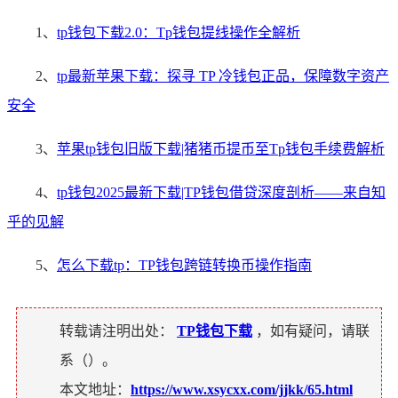
1、
tp钱包下载2.0：Tp钱包提线操作全解析
2、
tp最新苹果下载：探寻 TP 冷钱包正品，保障数字资产
安全
3、
苹果tp钱包旧版下载|猪猪币提币至Tp钱包手续费解析
4、
tp钱包2025最新下载|TP钱包借贷深度剖析——来自知
乎的见解
5、
怎么下载tp：TP钱包跨链转换币操作指南
转载请注明出处：
TP钱包下载
，如有疑问，请联
系（
）。
本文地址：
https://www.xsycxx.com/jjkk/65.html