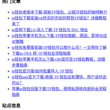
热门文章
tp钱包老版本下载-探秘TP钱包，公链冷钱包的独特魅力
tp钱包下载安装|ok所买的币如何转到TP钱包？详细教程
来了
tp官网下载2.0-深入了解 TP 钱包与 BSC 地址
tp钱包苹果手机怎么下载-TP钱包限额，原因、影响与应
对策略
tp钱包免费版安装|TP钱包可以放什么币？一文带你了解
下载tp-TRX 转 TP 钱包全流程指南
tp钱包苹果手机怎么下载-OK提币至TP钱包教程，详细
步骤指南
tp钱包官方版|如何批量导入 TP 钱包
tp钱包app官方下载-新版 TP 钱包没有薄饼，用户该何去
何从？
苹果tp钱包旧版下载|TP钱包，使用私钥修改密码全流程
指南
站点信息