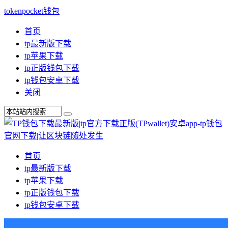
tokenpocket钱包
首页
tp最新版下载
tp苹果下载
tp正版钱包下载
tp钱包安卓下载
关闭
首页
tp最新版下载
tp苹果下载
tp正版钱包下载
tp钱包安卓下载