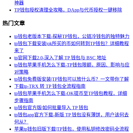
神器
TP钱包授权清理全攻略，DApp与代币授权一键移除
热门文章
tp钱包老版本下载-探秘TP钱包，公链冷钱包的独特魅力
tp钱包下载安装|ok所买的币如何转到TP钱包？详细教程
来了
tp官网下载2.0-深入了解 TP 钱包与 BSC 地址
tp钱包苹果手机怎么下载-TP钱包限额，原因、影响与应
对策略
tp钱包免费版安装|TP钱包可以放什么币？一文带你了解
下载tp-TRX 转 TP 钱包全流程指南
tp钱包苹果手机怎么下载-OK提币至TP钱包教程，详细
步骤指南
tp钱包官方版|如何批量导入 TP 钱包
tp钱包app官方下载-新版 TP 钱包没有薄饼，用户该何去
何从？
苹果tp钱包旧版下载|TP钱包，使用私钥修改密码全流程