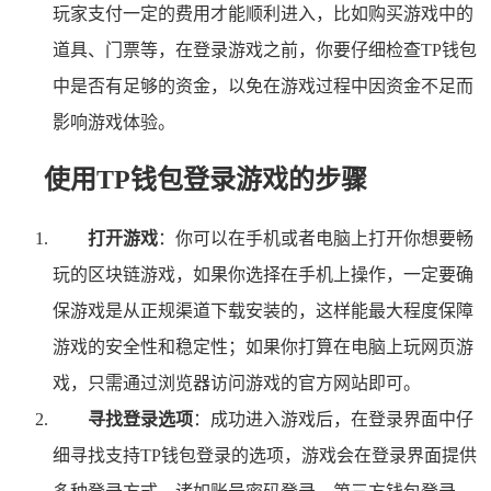
玩家支付一定的费用才能顺利进入，比如购买游戏中的
道具、门票等，在登录游戏之前，你要仔细检查TP钱包
中是否有足够的资金，以免在游戏过程中因资金不足而
影响游戏体验。
使用TP钱包登录游戏的步骤
打开游戏
：你可以在手机或者电脑上打开你想要畅
玩的区块链游戏，如果你选择在手机上操作，一定要确
保游戏是从正规渠道下载安装的，这样能最大程度保障
游戏的安全性和稳定性；如果你打算在电脑上玩网页游
戏，只需通过浏览器访问游戏的官方网站即可。
寻找登录选项
：成功进入游戏后，在登录界面中仔
细寻找支持TP钱包登录的选项，游戏会在登录界面提供