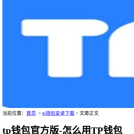
当前位置：
首页
>
tp钱包安卓下载
> 文章正文
tp钱包官方版-怎么用TP钱包