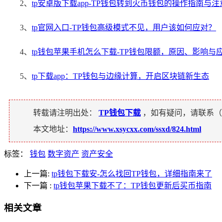
2、
tp安卓版下载app-TP钱包转到火币钱包的操作指南与
3、
tp官网入口-TP钱包高级模式不见，用户该如何应对？
4、
tp钱包苹果手机怎么下载-TP钱包限额，原因、影响与
5、
tp下载app：TP钱包与边缘计算，开启区块链新生态
转载请注明出处：
TP钱包下载
，如有疑问，请联系（
本文地址：
https://www.xsycxx.com/ssxd/824.html
标签：
钱包
数字资产
资产安全
上一篇:
tp钱包下载安-怎么找回TP钱包，详细指南来了
下一篇
:
tp钱包苹果下载不了：TP钱包更新后买币指南
相关文章