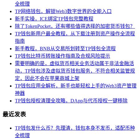
全梳理
TP网络钱包，解锁Web3数字世界的全能入口
新手实操，ICE绑定TP钱包完整教程
除了TokenPocket，还有哪些值得选择的加密货币钱包？
TP钱包新用户最全教程，从下载注册到资产操作全流程
指南
新手教程，BNB从交易所划转至TP钱包全流程
TP钱包比特币转账操作指南及合规风险提示
需要明确的是，虚拟货币相关业务活动属于非法金融活
动，TP钱包涉及虚拟货币钱包服务，不符合相关监管规
定，因此不会在苹果商城上架
TP钱包应用全解析，新手也能轻松上手的Web3资产管理
神器
TP钱包授权清理全攻略，DApp与代币授权一键移除
最近发表
TP钱包发什么币？先理清，钱包本身不发币，适配币种
全梳理