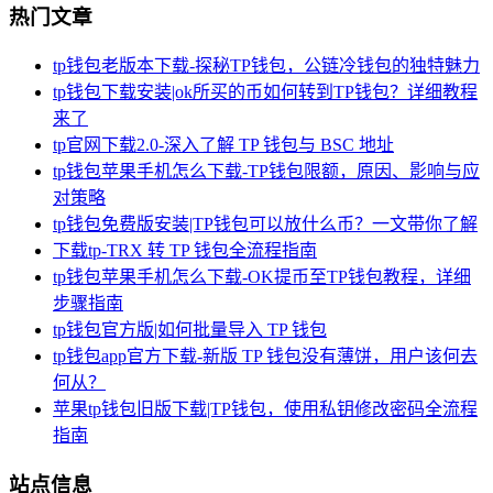
热门文章
tp钱包老版本下载-探秘TP钱包，公链冷钱包的独特魅力
tp钱包下载安装|ok所买的币如何转到TP钱包？详细教程
来了
tp官网下载2.0-深入了解 TP 钱包与 BSC 地址
tp钱包苹果手机怎么下载-TP钱包限额，原因、影响与应
对策略
tp钱包免费版安装|TP钱包可以放什么币？一文带你了解
下载tp-TRX 转 TP 钱包全流程指南
tp钱包苹果手机怎么下载-OK提币至TP钱包教程，详细
步骤指南
tp钱包官方版|如何批量导入 TP 钱包
tp钱包app官方下载-新版 TP 钱包没有薄饼，用户该何去
何从？
苹果tp钱包旧版下载|TP钱包，使用私钥修改密码全流程
指南
站点信息