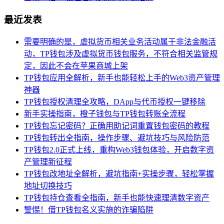
最近发表
需要明确的是，虚拟货币相关业务活动属于非法金融活
动，TP钱包涉及虚拟货币钱包服务，不符合相关监管规
定，因此不会在苹果商城上架
TP钱包应用全解析，新手也能轻松上手的Web3资产管理
神器
TP钱包授权清理全攻略，DApp与代币授权一键移除
新手实操指南，橙子钱包与TP钱包转账全流程
TP钱包忘记密码？正确用助记词重置钱包密码的教程
TP钱包转出全指南，操作步骤、避坑技巧与风险防范
TP钱包2.0正式上线，重构Web3钱包体验，开启数字资
产管理新征程
TP钱包改地址全解析，避坑指南+实操步骤，轻松掌握
地址切换技巧
TP钱包持仓查看全指南，新手也能快速理清数字资产
警惕！借TP钱包名义实施的诈骗陷阱