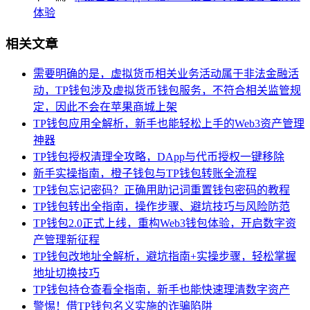
体验
相关文章
需要明确的是，虚拟货币相关业务活动属于非法金融活
动，TP钱包涉及虚拟货币钱包服务，不符合相关监管规
定，因此不会在苹果商城上架
TP钱包应用全解析，新手也能轻松上手的Web3资产管理
神器
TP钱包授权清理全攻略，DApp与代币授权一键移除
新手实操指南，橙子钱包与TP钱包转账全流程
TP钱包忘记密码？正确用助记词重置钱包密码的教程
TP钱包转出全指南，操作步骤、避坑技巧与风险防范
TP钱包2.0正式上线，重构Web3钱包体验，开启数字资
产管理新征程
TP钱包改地址全解析，避坑指南+实操步骤，轻松掌握
地址切换技巧
TP钱包持仓查看全指南，新手也能快速理清数字资产
警惕！借TP钱包名义实施的诈骗陷阱