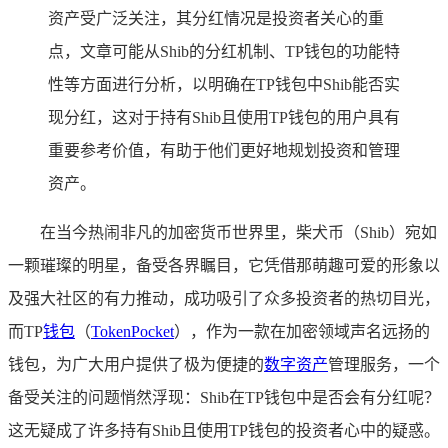
资产受广泛关注，其分红情况是投资者关心的重
点，文章可能从Shib的分红机制、TP钱包的功能特
性等方面进行分析，以明确在TP钱包中Shib能否实
现分红，这对于持有Shib且使用TP钱包的用户具有
重要参考价值，有助于他们更好地规划投资和管理
资产。
在当今热闹非凡的加密货币世界里，柴犬币（Shib）宛如
一颗璀璨的明星，备受各界瞩目，它凭借那萌趣可爱的形象以
及强大社区的有力推动，成功吸引了众多投资者的热切目光，
而TP
钱包
（
TokenPocket
），作为一款在加密领域声名远扬的
钱包，为广大用户提供了极为便捷的
数字资产
管理服务，一个
备受关注的问题悄然浮现：Shib在TP钱包中是否会有分红呢？
这无疑成了许多持有Shib且使用TP钱包的投资者心中的疑惑。