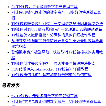
fik TP钱包，走近多链数字资产管理工具
别让假TP钱包偷走你的数字资产！3步教你快速辨认真
假
TP钱包转账失败？别慌！一文理清常见原因与解决办法
TP钱包对TPT币价有影响吗？一文理清两者的联动逻辑
TP钱包怎么撤销授权？分两种场景的详细操作教程
从抹茶交易所向TP钱包转账要多久？全场景时效解析与
避坑指南
警惕数字资产被盗风险，快速取消TP钱包授权的实用教
程
TP钱包创建失败全解析，原因排查与快速解决指南
FEG代币转入TokenPocket（TP钱包）详细教程
TP钱包市值几何？解密加密钱包赛道的价值密码
最近发表
fik TP钱包，走近多链数字资产管理工具
别让假TP钱包偷走你的数字资产！3步教你快速辨认真