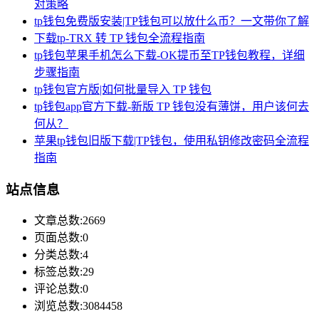
对策略
tp钱包免费版安装|TP钱包可以放什么币？一文带你了解
下载tp-TRX 转 TP 钱包全流程指南
tp钱包苹果手机怎么下载-OK提币至TP钱包教程，详细
步骤指南
tp钱包官方版|如何批量导入 TP 钱包
tp钱包app官方下载-新版 TP 钱包没有薄饼，用户该何去
何从？
苹果tp钱包旧版下载|TP钱包，使用私钥修改密码全流程
指南
站点信息
文章总数:2669
页面总数:0
分类总数:4
标签总数:29
评论总数:0
浏览总数:3084458