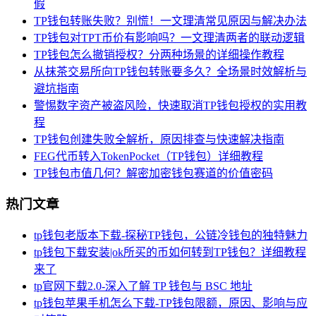
假
TP钱包转账失败？别慌！一文理清常见原因与解决办法
TP钱包对TPT币价有影响吗？一文理清两者的联动逻辑
TP钱包怎么撤销授权？分两种场景的详细操作教程
从抹茶交易所向TP钱包转账要多久？全场景时效解析与
避坑指南
警惕数字资产被盗风险，快速取消TP钱包授权的实用教
程
TP钱包创建失败全解析，原因排查与快速解决指南
FEG代币转入TokenPocket（TP钱包）详细教程
TP钱包市值几何？解密加密钱包赛道的价值密码
热门文章
tp钱包老版本下载-探秘TP钱包，公链冷钱包的独特魅力
tp钱包下载安装|ok所买的币如何转到TP钱包？详细教程
来了
tp官网下载2.0-深入了解 TP 钱包与 BSC 地址
tp钱包苹果手机怎么下载-TP钱包限额，原因、影响与应