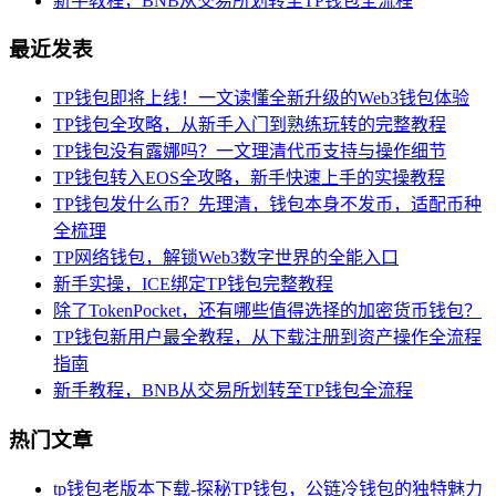
新手教程，BNB从交易所划转至TP钱包全流程
最近发表
TP钱包即将上线！一文读懂全新升级的Web3钱包体验
TP钱包全攻略，从新手入门到熟练玩转的完整教程
TP钱包没有露娜吗？一文理清代币支持与操作细节
TP钱包转入EOS全攻略，新手快速上手的实操教程
TP钱包发什么币？先理清，钱包本身不发币，适配币种
全梳理
TP网络钱包，解锁Web3数字世界的全能入口
新手实操，ICE绑定TP钱包完整教程
除了TokenPocket，还有哪些值得选择的加密货币钱包？
TP钱包新用户最全教程，从下载注册到资产操作全流程
指南
新手教程，BNB从交易所划转至TP钱包全流程
热门文章
tp钱包老版本下载-探秘TP钱包，公链冷钱包的独特魅力