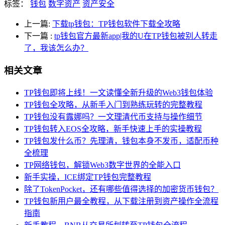
标签：
钱包
数字资产
资产安全
上一篇:
下载tp钱包：TP钱包软件下载全攻略
下一篇
:
tp钱包官方最新app|我的U在TP钱包被别人转走
了，我该怎么办？
相关文章
TP钱包即将上线！一文读懂全新升级的Web3钱包体验
TP钱包全攻略，从新手入门到熟练玩转的完整教程
TP钱包没有露娜吗？一文理清代币支持与操作细节
TP钱包转入EOS全攻略，新手快速上手的实操教程
TP钱包发什么币？先理清，钱包本身不发币，适配币种
全梳理
TP网络钱包，解锁Web3数字世界的全能入口
新手实操，ICE绑定TP钱包完整教程
除了TokenPocket，还有哪些值得选择的加密货币钱包？
TP钱包新用户最全教程，从下载注册到资产操作全流程
指南