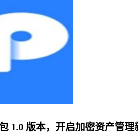
钱包 1.0 版本，开启加密资产管