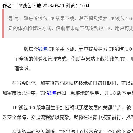
作者：TP钱包下载
2026-05-11
浏览：1004
导读：
聚焦冷钱包 TP 苹果下载，着重提及探索 TP 钱包 
新的体验和管理方式，借助苹果端下载冷钱包 TP，用户可
聚焦冷
钱包
TP 苹果下载，着重提及探索 TP 钱包 
了全新的体验和管理方式，借助苹果端下载冷钱包 TP
理需求。
在当今时代，加密货币与区块链技术如同初升朝阳，正以
加密市场蓝海中，TP
钱包
宛如一颗璀璨的明星，其 1.0 版
TP 钱包 1.0 版本诞生于加密领域迅猛发展的关键节
乏安全保障，交易流程繁琐复杂，就像在迷雾中摸索前行，找不到
从功能层面深入剖析，TP 钱包 1.0 版本宛如一个功