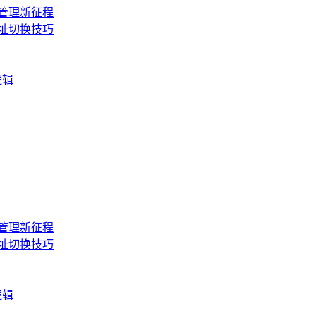
产管理新征程
址切换技巧
逻辑
产管理新征程
址切换技巧
逻辑