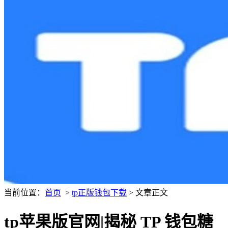
当前位置：
首页
>
tp正版钱包下载
> 文章正文
tp苹果版官网|揭秘 TP 钱包糖