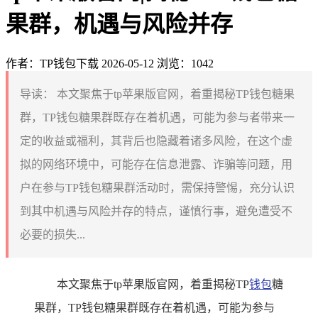
果群，机遇与风险并存
作者：TP钱包下载
2026-05-12
浏览：1042
导读：
本文聚焦于tp苹果版官网，着重揭秘TP钱包糖果
群，TP钱包糖果群既存在着机遇，可能为参与者带来一
定的收益或福利，其背后也隐藏着诸多风险，在这个虚
拟的网络环境中，可能存在信息泄露、诈骗等问题，用
户在参与TP钱包糖果群活动时，需保持警惕，充分认识
到其中机遇与风险并存的特点，谨慎行事，避免遭受不
必要的损失...
本文聚焦于tp苹果版官网，着重揭秘TP
钱包
糖
果群，TP钱包糖果群既存在着机遇，可能为参与