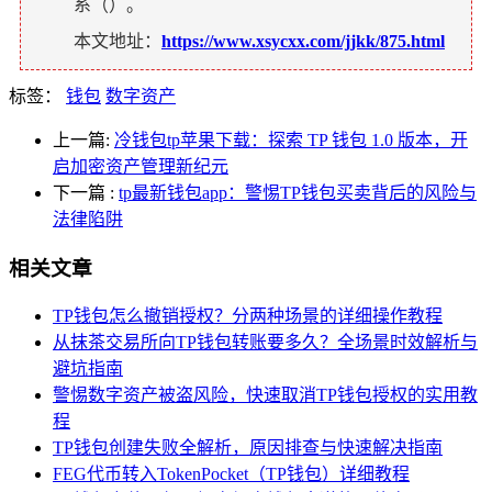
系（
）。
本文地址：
https://www.xsycxx.com/jjkk/875.html
标签：
钱包
数字资产
上一篇:
冷钱包tp苹果下载：探索 TP 钱包 1.0 版本，开
启加密资产管理新纪元
下一篇
:
tp最新钱包app：警惕TP钱包买卖背后的风险与
法律陷阱
相关文章
TP钱包怎么撤销授权？分两种场景的详细操作教程
从抹茶交易所向TP钱包转账要多久？全场景时效解析与
避坑指南
警惕数字资产被盗风险，快速取消TP钱包授权的实用教
程
TP钱包创建失败全解析，原因排查与快速解决指南
FEG代币转入TokenPocket（TP钱包）详细教程