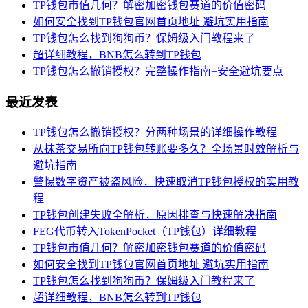
TP钱包市值几何？解密加密钱包赛道的价值密码
如何安全找到TP钱包官网首页地址 避坑实用指南
TP钱包怎么找到狗狗币？保姆级入门教程来了
超详细教程，BNB怎么转到TP钱包
TP钱包怎么撤销授权？完整操作指南+安全避坑要点
最近发表
TP钱包怎么撤销授权？分两种场景的详细操作教程
从抹茶交易所向TP钱包转账要多久？全场景时效解析与
避坑指南
警惕数字资产被盗风险，快速取消TP钱包授权的实用教
程
TP钱包创建失败全解析，原因排查与快速解决指南
FEG代币转入TokenPocket（TP钱包）详细教程
TP钱包市值几何？解密加密钱包赛道的价值密码
如何安全找到TP钱包官网首页地址 避坑实用指南
TP钱包怎么找到狗狗币？保姆级入门教程来了
超详细教程，BNB怎么转到TP钱包