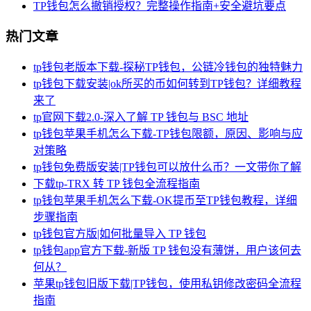
TP钱包怎么撤销授权？完整操作指南+安全避坑要点
热门文章
tp钱包老版本下载-探秘TP钱包，公链冷钱包的独特魅力
tp钱包下载安装|ok所买的币如何转到TP钱包？详细教程
来了
tp官网下载2.0-深入了解 TP 钱包与 BSC 地址
tp钱包苹果手机怎么下载-TP钱包限额，原因、影响与应
对策略
tp钱包免费版安装|TP钱包可以放什么币？一文带你了解
下载tp-TRX 转 TP 钱包全流程指南
tp钱包苹果手机怎么下载-OK提币至TP钱包教程，详细
步骤指南
tp钱包官方版|如何批量导入 TP 钱包
tp钱包app官方下载-新版 TP 钱包没有薄饼，用户该何去
何从？
苹果tp钱包旧版下载|TP钱包，使用私钥修改密码全流程
指南