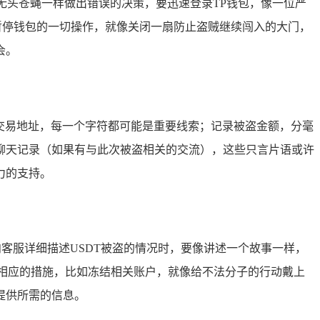
像无头苍蝇一样做出错误的决策，要迅速登录TP钱包，像一位严
暂停钱包的一切操作，就像关闭一扇防止盗贼继续闯入的大门，
会。
录交易地址，每一个字符都可能是重要线索；记录被盗金额，分毫
聊天记录（如果有与此次被盗相关的交流），这些只言片语或许
力的支持。
向客服详细描述USDT被盗的情况时，要像讲述一个故事一样，
相应的措施，比如冻结相关账户，就像给不法分子的行动戴上
提供所需的信息。