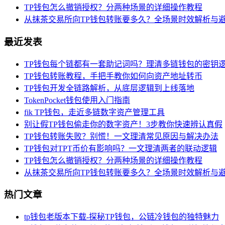
TP钱包怎么撤销授权？分两种场景的详细操作教程
从抹茶交易所向TP钱包转账要多久？全场景时效解析与
最近发表
TP钱包每个链都有一套助记词吗？理清多链钱包的密钥
TP钱包转账教程，手把手教你如何向资产地址转币
TP钱包开发全链路解析，从底层逻辑到上线落地
TokenPocket钱包使用入门指南
fik TP钱包，走近多链数字资产管理工具
别让假TP钱包偷走你的数字资产！3步教你快速辨认真假
TP钱包转账失败？别慌！一文理清常见原因与解决办法
TP钱包对TPT币价有影响吗？一文理清两者的联动逻辑
TP钱包怎么撤销授权？分两种场景的详细操作教程
从抹茶交易所向TP钱包转账要多久？全场景时效解析与
热门文章
tp钱包老版本下载-探秘TP钱包，公链冷钱包的独特魅力