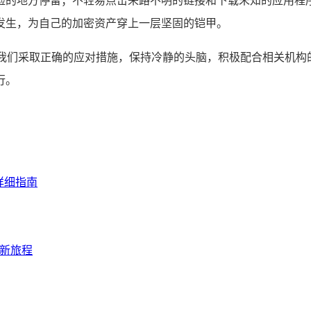
险的地方停留；不轻易点击来路不明的链接和下载未知的应用程
发生，为自己的加密资产穿上一层坚固的铠甲。
只要我们采取正确的应对措施，保持冷静的头脑，积极配合相关机
行。
详细指南
产新旅程