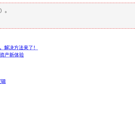
）。
慌，解决方法来了！
密资产新体验
逻辑