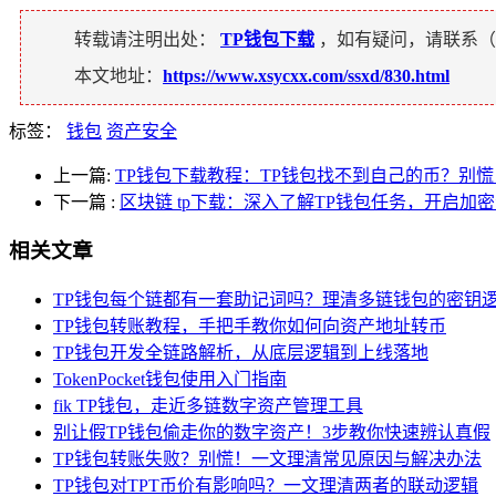
转载请注明出处：
TP钱包下载
，如有疑问，请联系（
本文地址：
https://www.xsycxx.com/ssxd/830.html
标签：
钱包
资产安全
上一篇:
TP钱包下载教程：TP钱包找不到自己的币？别
下一篇
:
区块链 tp下载：深入了解TP钱包任务，开启加
相关文章
TP钱包每个链都有一套助记词吗？理清多链钱包的密钥
TP钱包转账教程，手把手教你如何向资产地址转币
TP钱包开发全链路解析，从底层逻辑到上线落地
TokenPocket钱包使用入门指南
fik TP钱包，走近多链数字资产管理工具
别让假TP钱包偷走你的数字资产！3步教你快速辨认真假
TP钱包转账失败？别慌！一文理清常见原因与解决办法
TP钱包对TPT币价有影响吗？一文理清两者的联动逻辑