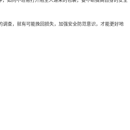
序，如同不轻易打开陌生人递来的包裹，要不断提高自身的安全
构的调查，就有可能挽回损失，加强安全防范意识，才能更好地