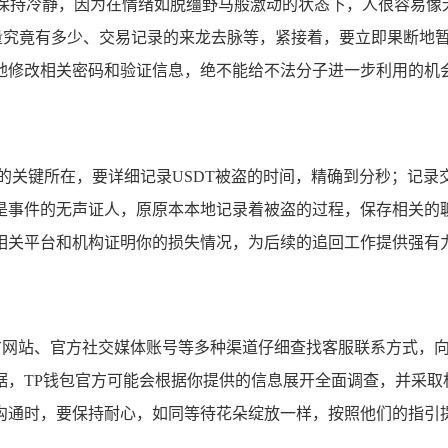
自己保持冷静，因为在情绪如脱缰野马般激动的状态下，人很容易
数量究竟有多少、交易记录的来龙去脉等，紧接着，要立即果断地
地修改相关密码和验证信息，绝不能给不法分子进一步利用的机
的关键所在，要详细记录USDT被盗的时间，精确到分秒；记
是事件的无声证人，原原本本地记录着被盗的过程，保存相关的
相关平台和机构证明你的损失情况，为后续的追回工作提供强有
官方网站、官方社交媒体账号等多种渠道仔细查找客服联系方式，
据，TP钱包官方可能会根据你提供的信息展开全面调查，并采取
沟通时，要保持耐心，如同等待花朵绽放一样，按照他们的指引