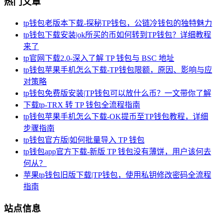
热门文章
tp钱包老版本下载-探秘TP钱包，公链冷钱包的独特魅力
tp钱包下载安装|ok所买的币如何转到TP钱包？详细教程
来了
tp官网下载2.0-深入了解 TP 钱包与 BSC 地址
tp钱包苹果手机怎么下载-TP钱包限额，原因、影响与应
对策略
tp钱包免费版安装|TP钱包可以放什么币？一文带你了解
下载tp-TRX 转 TP 钱包全流程指南
tp钱包苹果手机怎么下载-OK提币至TP钱包教程，详细
步骤指南
tp钱包官方版|如何批量导入 TP 钱包
tp钱包app官方下载-新版 TP 钱包没有薄饼，用户该何去
何从？
苹果tp钱包旧版下载|TP钱包，使用私钥修改密码全流程
指南
站点信息