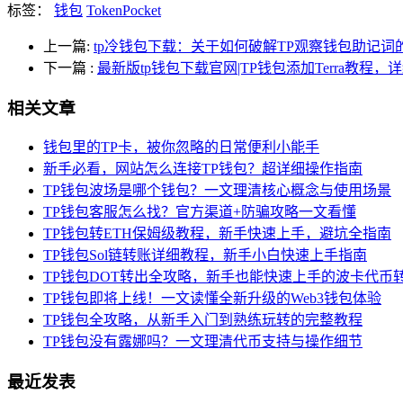
标签：
钱包
TokenPocket
上一篇:
tp冷钱包下载：关于如何破解TP观察钱包助记词
下一篇
:
最新版tp钱包下载官网|TP钱包添加Terra教程
相关文章
钱包里的TP卡，被你忽略的日常便利小能手
新手必看，网站怎么连接TP钱包？超详细操作指南
TP钱包波场是哪个钱包？一文理清核心概念与使用场景
TP钱包客服怎么找？官方渠道+防骗攻略一文看懂
TP钱包转ETH保姆级教程，新手快速上手，避坑全指南
TP钱包Sol链转账详细教程，新手小白快速上手指南
TP钱包DOT转出全攻略，新手也能快速上手的波卡代币
TP钱包即将上线！一文读懂全新升级的Web3钱包体验
TP钱包全攻略，从新手入门到熟练玩转的完整教程
TP钱包没有露娜吗？一文理清代币支持与操作细节
最近发表