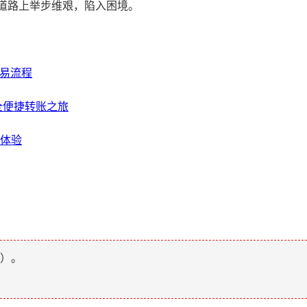
道路上举步维艰，陷入困境。
交易流程
全便捷转账之旅
新体验
）。