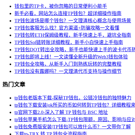
钱包里的TP卡，被你忽略的日常便利小能手
新手必看，网站怎么连接TP钱包？超详细操作指南
TP钱包波场是哪个钱包？一文理清核心概念与使用场景
TP钱包客服怎么找？官方渠道+防骗攻略一文看懂
TP钱包转ETH保姆级教程，新手快速上手，避坑全指南
TP钱包Sol链转账详细教程，新手小白快速上手指南
TP钱包DOT转出全攻略，新手也能快速上手的波卡代币
TP钱包即将上线！一文读懂全新升级的Web3钱包体验
TP钱包全攻略，从新手入门到熟练玩转的完整教程
TP钱包没有露娜吗？一文理清代币支持与操作细节
热门文章
tp钱包老版本下载-探秘TP钱包，公链冷钱包的独特魅力
tp钱包下载安装|ok所买的币如何转到TP钱包？详细教程
tp官网下载2.0-深入了解 TP 钱包与 BSC 地址
tp钱包苹果手机怎么下载-TP钱包限额，原因、影响与应
tp钱包免费版安装|TP钱包可以放什么币？一文带你了解
下载tp-TRX 转 TP 钱包全流程指南