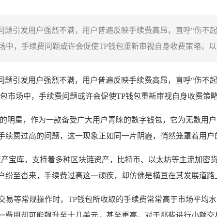
的问题引发用户强烈不满，用户普遍反映手续费高昂，直呼“伤不
中，手续费问题或许会促使TP钱包重新审视自身收费策略，以更
的问题引发用户强烈不满，用户普遍反映手续费高昂，直呼“伤不起
包市场中，手续费问题或许会促使TP钱包重新审视自身收费策
的明星，作为一款备受广大用户青睐的数字钱包，它为无数用户
包手续费过高的问题，这一现象正如同一片阴霾，悄然笼罩着用户
资产宝库，支持着多种区块链资产，比特币、以太坊等主流加密
用户纷至沓来，手续费过高这一顽疾，却仿佛是横亘在其发展道路
、交易等常规操作时，TP钱包所收取的手续费常常高于市场平均
这一费用却可能飙升至十几美元，甚至更高，对于那些进行小额交