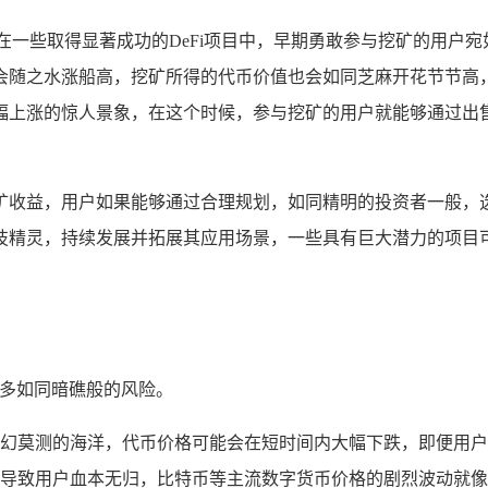
在一些取得显著成功的DeFi项目中，早期勇敢参与挖矿的用户
随之水涨船高，挖矿所得的代币价值也会如同芝麻开花节节高，
幅上涨的惊人景象，在这个时候，参与挖矿的用户就能够通过出售
矿收益，用户如果能够通过合理规划，如同精明的投资者一般，
技精灵，持续发展并拓展其应用场景，一些具有巨大潜力的项目
诸多如同暗礁般的风险。
幻莫测的海洋，代币价格可能会在短时间内大幅下跌，即便用户
导致用户血本无归，比特币等主流数字货币价格的剧烈波动就像