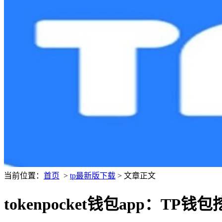
当前位置：
首页
>
tp最新版下载
> 文章正文
tokenpocket钱包app：