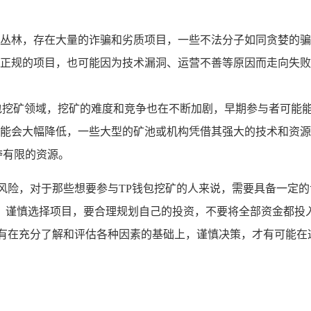
阱的丛林，存在大量的诈骗和劣质项目，一些不法分子如同贪婪的
正规的项目，也可能因为技术漏洞、运营不善等原因而走向失败
包挖矿领域，挖矿的难度和竞争也在不断加剧，早期参与者可能
能会大幅降低，一些大型的矿池或机构凭借其强大的技术和资源
夺有限的资源。
风险，对于那些想要参与TP钱包挖矿的人来说，需要具备一定
，谨慎选择项目，要合理规划自己的投资，不要将全部资金都投
只有在充分了解和评估各种因素的基础上，谨慎决策，才有可能在