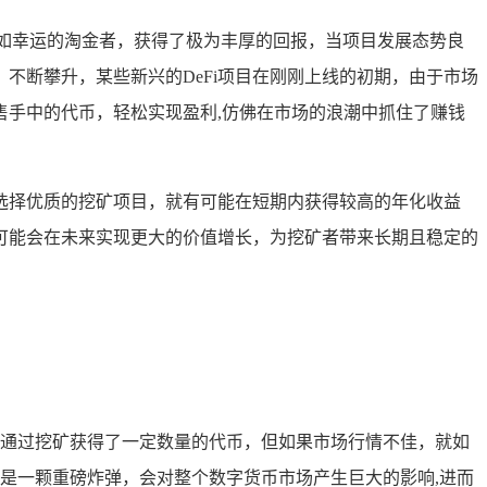
宛如幸运的淘金者，获得了极为丰厚的回报，当项目发展态势良
不断攀升，某些新兴的DeFi项目在刚刚上线的初期，由于市场
手中的代币，轻松实现盈利,仿佛在市场的浪潮中抓住了赚钱
选择优质的挖矿项目，就有可能在短期内获得较高的年化收益
可能会在未来实现更大的价值增长，为挖矿者带来长期且稳定的
通过挖矿获得了一定数量的代币，但如果市场行情不佳，就如
是一颗重磅炸弹，会对整个数字货币市场产生巨大的影响,进而