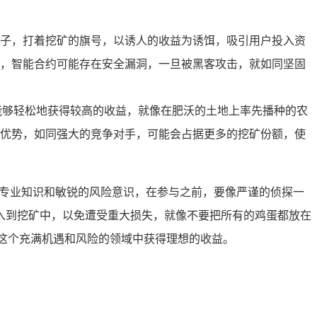
骗子，打着挖矿的旗号，以诱人的收益为诱饵，吸引用户投入资
，智能合约可能存在安全漏洞，一旦被黑客攻击，就如同坚固
能够轻松地获得较高的收益，就像在肥沃的土地上率先播种的农
优势，如同强大的竞争对手，可能会占据更多的挖矿份额，使
的专业知识和敏锐的风险意识，在参与之前，要像严谨的侦探一
入到挖矿中，以免遭受重大损失，就像不要把所有的鸡蛋都放在
这个充满机遇和风险的领域中获得理想的收益。