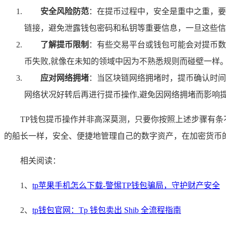
安全风险防范
：在提币过程中，安全是重中之重，要
链接，避免泄露钱包密码和私钥等重要信息，一旦这些信
了解提币限制
：有些交易平台或钱包可能会对提币数
币失败,就像在未知的领域中因为不熟悉规则而碰壁一样
应对网络拥堵
：当区块链网络拥堵时，提币确认时间
网络状况好转后再进行提币操作,避免因网络拥堵而影响
TP钱包提币操作并非高深莫测，只要你按照上述步骤有条
的船长一样，安全、便捷地管理自己的数字资产，在加密货币
相关阅读：
1、
tp苹果手机怎么下载-警惕TP钱包骗局，守护财产安全
2、
tp钱包官网：Tp 钱包卖出 Shib 全流程指南