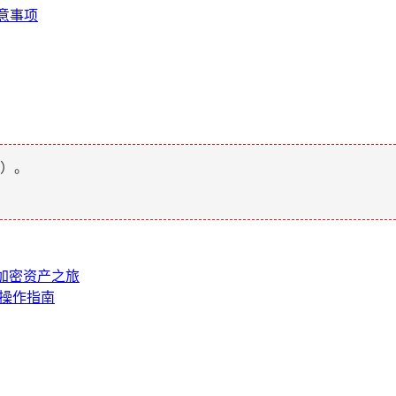
注意事项
）。
捷加密资产之旅
买操作指南