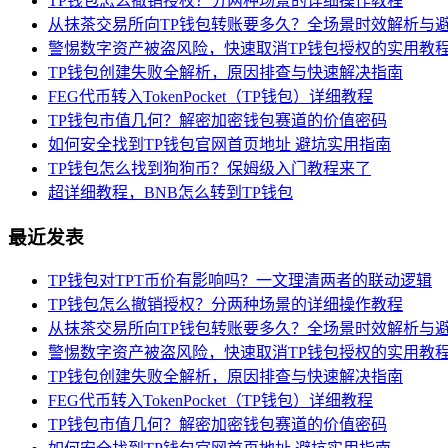
TP钱包怎么撤销授权？分两种场景的详细操作教程
从抹茶交易所向TP钱包转账要多久？全场景时效解析与
警惕数字资产被盗风险，快速取消TP钱包授权的实用教
TP钱包创建失败全解析，原因排查与快速解决指南
FEG代币转入TokenPocket（TP钱包）详细教程
TP钱包市值几何？解密加密钱包赛道的价值密码
如何安全找到TP钱包官网首页地址 避坑实用指南
TP钱包怎么找到狗狗币？保姆级入门教程来了
超详细教程，BNB怎么转到TP钱包
最近发表
TP钱包对TPT币价有影响吗？一文理清两者的联动逻辑
TP钱包怎么撤销授权？分两种场景的详细操作教程
从抹茶交易所向TP钱包转账要多久？全场景时效解析与
警惕数字资产被盗风险，快速取消TP钱包授权的实用教
TP钱包创建失败全解析，原因排查与快速解决指南
FEG代币转入TokenPocket（TP钱包）详细教程
TP钱包市值几何？解密加密钱包赛道的价值密码